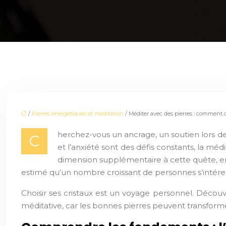
/
Pierres énergétiques et méditation
/ Méditer avec des pierres : comment 
herchez-vous un ancrage, un soutien lors de
C
et l’anxiété sont des défis constants, la méd
dimension supplémentaire à cette quête, en ut
estimé qu’un nombre croissant de personnes s’intéres
Choisir ses cristaux est un voyage personnel. Déco
méditative, car les bonnes pierres peuvent transform