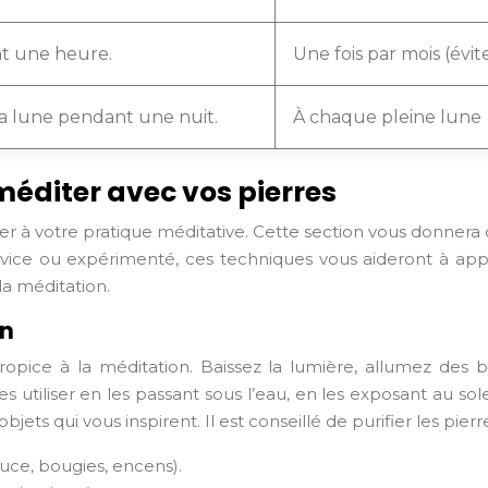
nt une heure.
Une fois par mois (évite
 la lune pendant une nuit.
À chaque pleine lune
éditer avec vos pierres
égrer à votre pratique méditative. Cette section vous donne
 novice ou expérimenté, ces techniques vous aideront à ap
la méditation.
on
pice à la méditation. Baissez la lumière, allumez des 
es utiliser en les passant sous l’eau, en les exposant au sol
jets qui vous inspirent. Il est conseillé de purifier les pier
ce, bougies, encens).