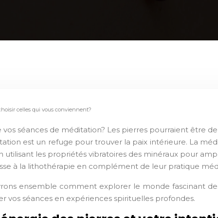
choisir celles qui vous conviennent?
 vos séances de méditation? Les pierres pourraient être de 
itation est un refuge pour trouver la paix intérieure. La méd
ilisant les propriétés vibratoires des minéraux pour amplifi
se à la lithothérapie en complément de leur pratique médi
uvrons ensemble comment explorer le monde fascinant des p
er vos séances en expériences spirituelles profondes.