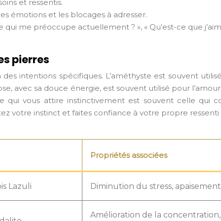
oins et ressentis.
 les émotions et les blocages à adresser.
ce qui me préoccupe actuellement ? », « Qu’est-ce que j’aime
es pierres
des intentions spécifiques. L’améthyste est souvent utilisée 
z rose, avec sa douce énergie, est souvent utilisé pour l’amo
rre qui vous attire instinctivement est souvent celle qu
z votre instinct et faites confiance à votre propre ressenti
Propriétés associées
is Lazuli
Diminution du stress, apaisement
Amélioration de la concentration,
dalite