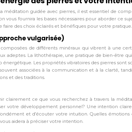
nergie des pierres et votre intent
la méditation guidée avec pierres, il est essentiel de comp
tion vous fournira les bases nécessaires pour aborder ce s
 faire des choix éclairés et bénéfiques pour votre pratique.
approche vulgarisée)
t composées de différents minéraux qui vibrent à une certa
ptes. La lithothérapie, une pratique de bien-être qui util
nergétique. Les propriétés vibratoires des pierres sont so
ouvent associées à la communication et à la clarté, tandis
ons et des traditions.
finir clairement ce que vous recherchez à travers la médita
ser votre développement personnel? Une intention claire v
fondément et d’écouter votre intuition. Quelles émotions 
us aidera à préciser votre intention.