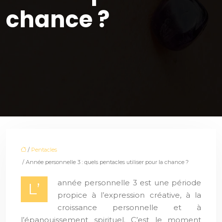
chance ?
/
Pentacles
/ Année personnelle 3 : quels pentacles utiliser pour la chance ?
année personnelle 3 est une période
L’
propice à l’expression créative, à la
croissance personnelle et à
l’épanouissement spirituel. C’est le moment